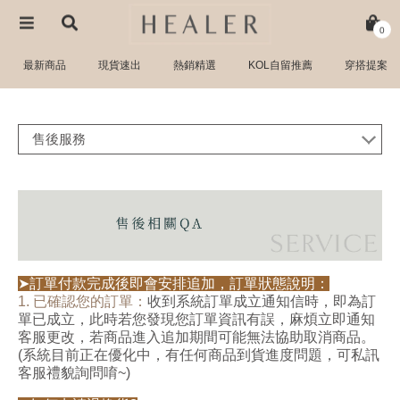
0
最新商品
現貨速出
熱銷精選
KOL自留推薦
穿搭提案
售後服務
➤
訂單付款完成後即會安排追加，訂單狀態說明：
1.
已確認您的訂單
：
收到系統訂單成立通知信時，即為訂
單已成立，此時若您發現您訂單資訊有誤，麻煩立即通知
客服更改，若商品進入追加期間可能無法協助取消商品。
(系統目前正在優化中，有任何商品到貨進度問題，可私訊
客服禮貌詢問唷~)