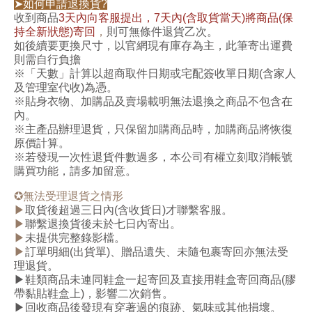
➤如何申請退換貨?
收到商品
3天內向客服提出，7天內(含取貨當天)將商品(保
持全新狀態)寄回
，
則可無條件退貨乙次。
如後續要更換尺寸，以官網現有庫存為主，此筆寄出運費
則需自行負擔
※「天數」計算以超商取件日期或宅配簽收單日期(含家人
及管理室代收)為憑。
※貼身衣物、加購品及
賣場載明無法退換之商品
不包含在
內。
※主產品辦理退貨，只保留加購商品時，加購商品將恢復
原價計算。
※若發現一次性退貨件數過多，本公司有權立刻取消帳號
購買功能，請多加留意。
✪
無法受理退貨之情形
▶
取貨後超過三日內(含收貨日)才聯繫客服。
▶
聯繫退換貨後未於七日內寄出。
▶
未提供完整錄影檔。
▶
訂單明細(出貨單)、贈品遺失、未隨包裹寄回亦無法受
理退貨。
▶
鞋類商品未連同鞋盒一起寄回
及直接用鞋盒寄回商品(膠
帶黏貼鞋盒上)，影響二次銷售。
▶回收商品後發現有穿著過的痕跡、氣味或其他損壞。