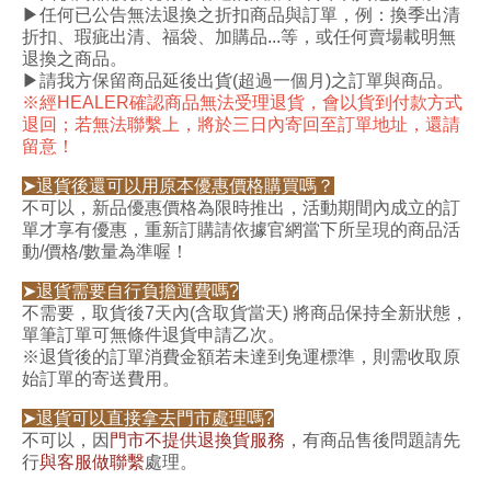
▶任何已公告無法退換之折扣商品與訂單，例：換季出清
折扣、瑕疵出清、福袋、加購品...等，或任何賣場載明無
退換之商品。
▶請我方保留商品延後出貨(超過一個月)之訂單與商品。
※經HEALER確認商品無法受理退貨，會以
貨到付款方式
退回
；若無法聯繫上，將於三日內寄回至訂單地址，還請
留意！
➤退貨後還可以用原本優惠價格購買嗎？
不可以，新品優惠價格為限時推出，活動期間內成立的訂
單才享有優惠，重新訂購請依據官網當下所呈現的商品活
動/價格/數量為準喔！
➤退貨需要自行負擔運費嗎?
不需要，取貨後7天內(含取貨當天) 將商品保持全新狀態，
單筆訂單可無條件退貨申請乙次。
※退貨後的訂單消費金額若未達到免運標準，則需收取原
始訂單的寄送費用。
➤退貨可以直接拿去門市處理嗎?
不可以，因
門市不提供退換貨服務
，有商品售後問題請先
行
與客服做聯繫
處理。