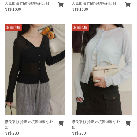
人魚眼淚 閃鑽漁網瑪莉珍鞋
人魚眼淚 閃鑽漁網瑪莉珍鞋
NT$.1680
NT$.1680
限量現貨
限量現貨
修長罩衫 捲邊細坑條薄軟小外
修長罩衫 捲邊細坑條薄軟小外
套
套
NT$.980
NT$.980