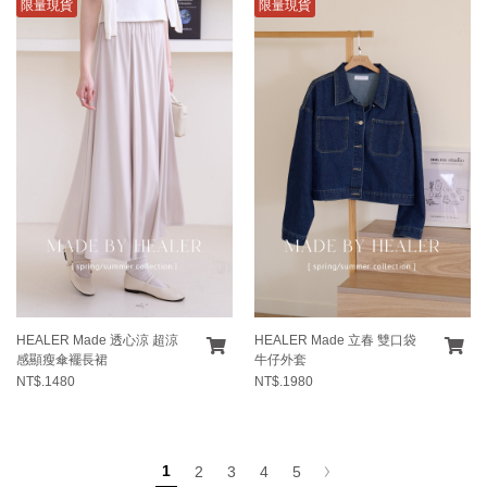
限量現貨
限量現貨
HEALER Made 透心涼 超涼
HEALER Made 立春 雙口袋
感顯瘦傘襬長裙
牛仔外套
NT$.1480
NT$.1980
1
2
3
4
5