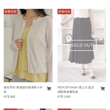
限量現貨
限量現貨
SOLD OUT
修長罩衫 捲邊細坑條薄軟小外
HEALER Made 透心涼 超涼
套
感顯瘦傘襬長裙
NT$.980
NT$.1480