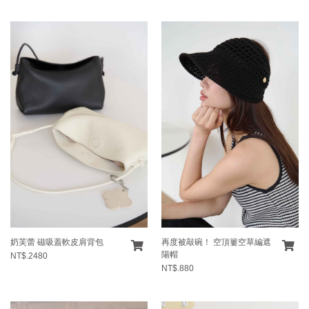
奶芙蕾 磁吸蓋軟皮肩背包
再度被敲碗！ 空頂簍空草編遮
陽帽
NT$.2480
NT$.880