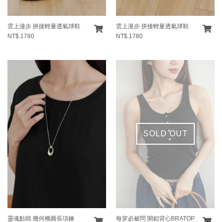
雲上漫步 拼接輕量透氣球鞋
雲上漫步 拼接輕量透氣球鞋
NT$.1780
NT$.1780
SOLD OUT
靈魂點睛 幾何橢圓長項鍊
每穿必被問 開釦背心BRATOP