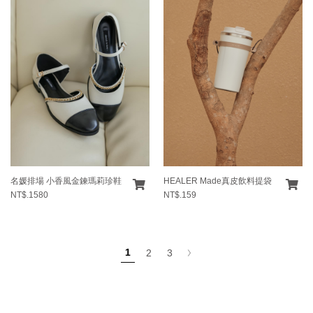
名媛排場 小香風金鍊瑪莉珍鞋
HEALER Made真皮飲料提袋
NT$.1580
NT$.159
1
2
3