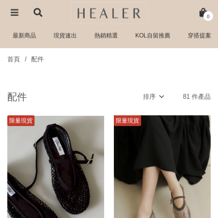
0
最新商品
現貨速出
熱銷精選
KOL自留推薦
穿搭提案
首頁
配件
配件
排序
81 件產品
限量現貨
限量現貨