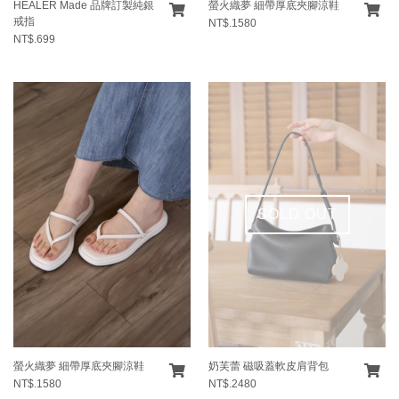
HEALER Made 品牌訂製純銀
螢火織夢 細帶厚底夾腳涼鞋
戒指
NT$.1580
NT$.699
SOLD OUT
螢火織夢 細帶厚底夾腳涼鞋
奶芙蕾 磁吸蓋軟皮肩背包
NT$.1580
NT$.2480