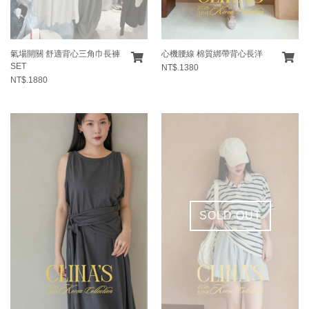
氣場開關 舒適背心三角巾長褲
心機腰線 棉質綁帶背心長洋
SET
NT$.1380
NT$.1880
SOLD OUT