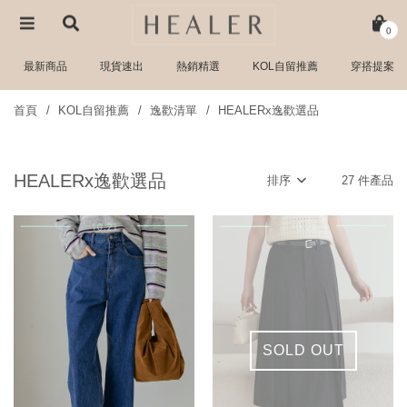
0
最新商品
現貨速出
熱銷精選
KOL自留推薦
穿搭提案
首頁
KOL自留推薦
逸歡清單
HEALERx逸歡選品
HEALERx逸歡選品
排序
27 件產品
SOLD OUT