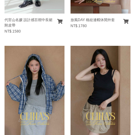
代官山名媛 設計感百褶中長裙
放風DAY 格紋連帽休閒外套
附皮帶
NT$.1780
NT$.1580