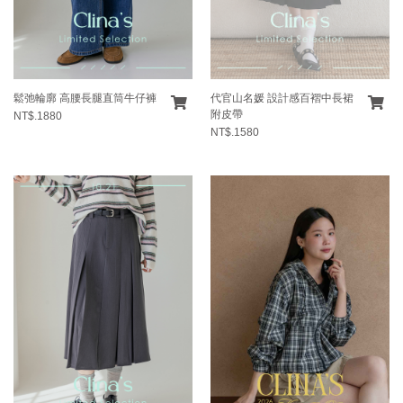
鬆弛輪廓 高腰長腿直筒牛仔褲
代官山名媛 設計感百褶中長裙
附皮帶
NT$.1880
NT$.1580