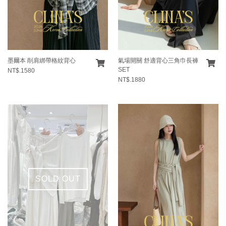
墨爾本 削肩綁帶格紋背心
氣場開關 舒適背心三角巾長褲
SET
NT$.1580
NT$.1880
SOLD OUT