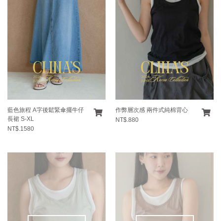
藍色旅程 A字後鬆緊傘擺牛仔
作弊層次感 兩件式純棉背心
長裙 S-XL
NT$.880
NT$.1580