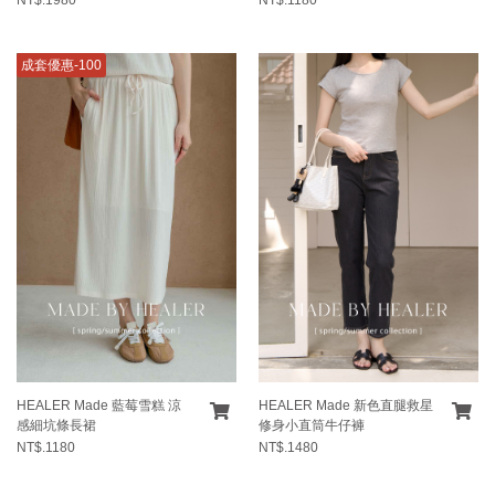
成套優惠-100
HEALER Made 藍莓雪糕 涼
HEALER Made 新色直腿救星
感細坑條長裙
修身小直筒牛仔褲
NT$.1180
NT$.1480