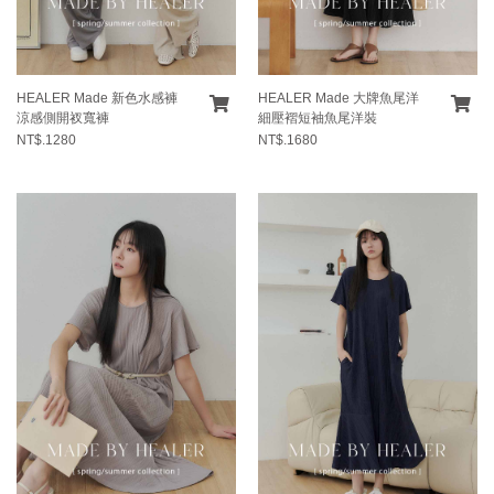
HEALER Made 新色水感褲
HEALER Made 大牌魚尾洋
涼感側開衩寬褲
細壓褶短袖魚尾洋裝
NT$.1280
NT$.1680