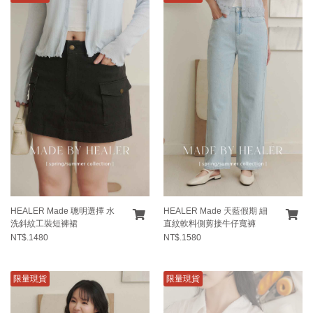
HEALER Made 聰明選擇 水
HEALER Made 天藍假期 細
洗斜紋工裝短褲裙
直紋軟料側剪接牛仔寬褲
NT$.1480
NT$.1580
限量現貨
限量現貨