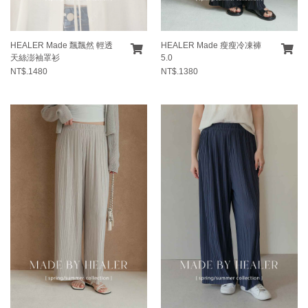
HEALER Made 飄飄然 輕透
HEALER Made 瘦瘦冷凍褲
天絲澎袖罩衫
5.0
NT$.1480
NT$.1380