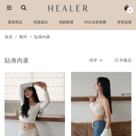
0
最新商品
現貨速出
熱銷精選
KOL自留推薦
穿搭提案
首頁
配件
貼身內著
貼身內著
排序
23 件產品