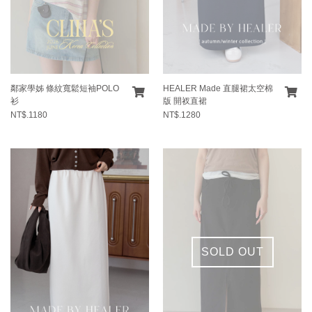
鄰家學姊 條紋寬鬆短袖POLO
HEALER Made 直腿裙太空棉
衫
版 開衩直裙
NT$.1180
NT$.1280
SOLD OUT