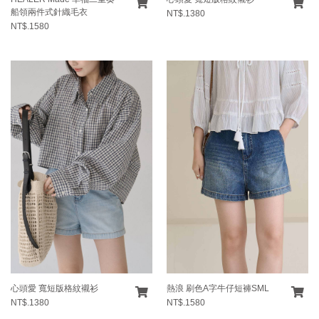
船領兩件式針織毛衣
NT$.1380
NT$.1580
心頭愛 寬短版格紋襯衫
熱浪 刷色A字牛仔短褲SML
NT$.1380
NT$.1580