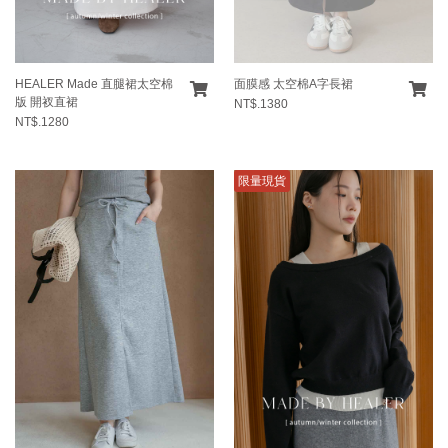
HEALER Made 直腿裙太空棉
面膜感 太空棉A字長裙
版 開衩直裙
NT$.1380
NT$.1280
限量現貨