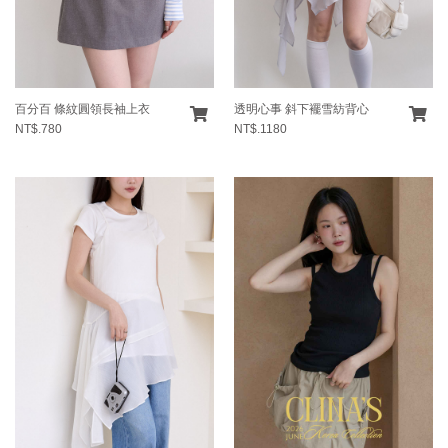
百分百 條紋圓領長袖上衣
透明心事 斜下襬雪紡背心
NT$.780
NT$.1180