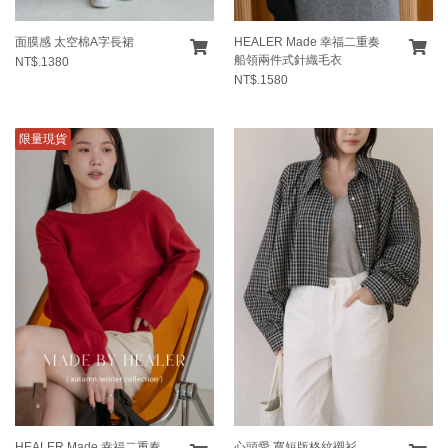
面膜感 太空棉A字長裙
HEALER Made 幸福二重奏
船領兩件式針織毛衣
NT$.1380
NT$.1580
限量現貨
HEALER Made 幸福二重奏
心頭愛 寬短版格紋襯衫