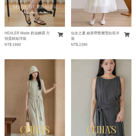
HEALER Made 奶油糖霜 方
仙女之夏 細肩帶雙層雪紡長洋
領蛋糕短洋裝
裝
NT$.1680
NT$.2280