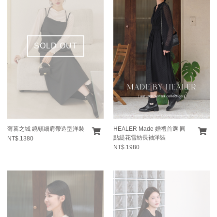
SOLD OUT
薄暮之城 繞頸細肩帶造型洋裝
HEALER Made 婚禮首選 圓
點緹花雪紡長袖洋裝
NT$.1380
NT$.1980