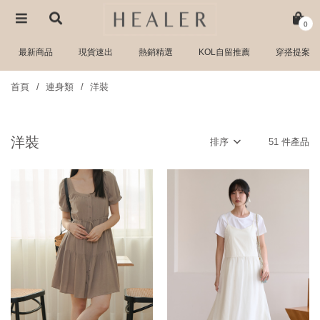
0
最新商品
現貨速出
熱銷精選
KOL自留推薦
穿搭提案
首頁
連身類
洋裝
洋裝
排序
51 件產品