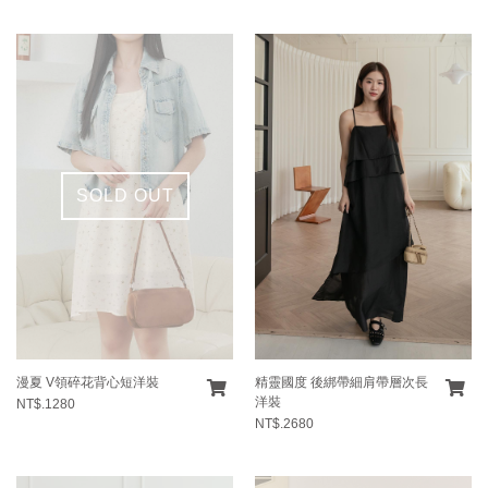
SOLD OUT
漫夏 V領碎花背心短洋裝
精靈國度 後綁帶細肩帶層次長
洋裝
NT$.1280
NT$.2680