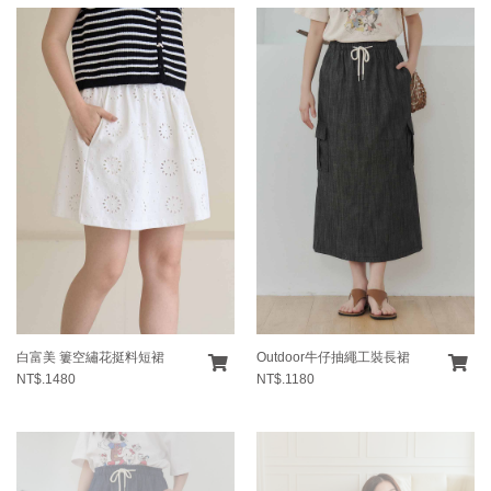
白富美 簍空繡花挺料短裙
Outdoor牛仔抽繩工裝長裙
NT$.1480
NT$.1180