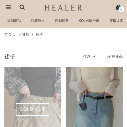
0
最新商品
現貨速出
熱銷精選
KOL自留推薦
穿搭提案
首頁
下身類
裙子
裙子
排序
59 件產品
SOLD OUT