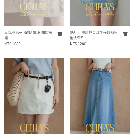
出鏡率第一 抽繩尼龍休閒短褲
紙片人 設計感口袋牛仔短褲裙
裙
附皮帶S-L
NT$.1080
NT$.1280