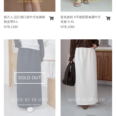
紙片人 設計感口袋牛仔短褲裙
藍色旅程 A字後鬆緊傘擺牛仔
附皮帶S-L
長裙 S-XL
NT$.1280
NT$.1580
SOLD OUT