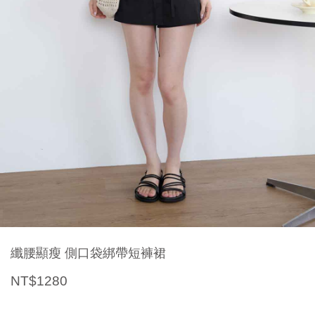
纖腰顯瘦 側口袋綁帶短褲裙
NT$1280