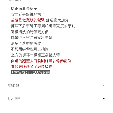
從正面看是裙子
背面看是短褲的樣子
後腰是做寬版的鬆緊
舒適度大加分
褲耳下多車縫了專屬於綁帶寬度的穿孔
這樣清洗的時候更方便
綁帶也不容易離家出走😆
還多了造型的感覺
不想用綁帶也可以抽掉
上方的褲耳一樣能正常繫皮帶
側邊的翻蓋大口袋剛好可以修飾兩側
看起來腰瘦又腿細超級讚
✦材質成分：100%聚酯
洗滌說明
影片專區