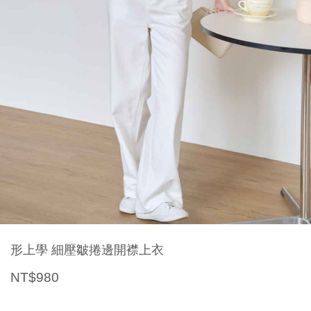
形上學 細壓皺捲邊開襟上衣
NT$980