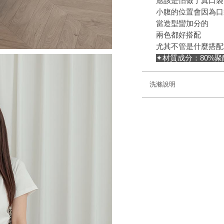
應該是怕做了真口袋
小腹的位置會因為口
當造型蠻加分的
兩色都好搭配
尤其不管是什麼搭配
✦材質成分：80%聚
洗滌說明