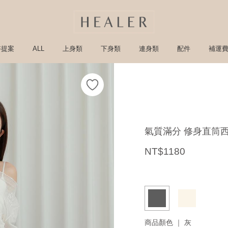
搭提案
ALL
上身類
下身類
連身類
配件
補運
氣質滿分 修身直筒
NT$1180
商品顏色 ｜
灰