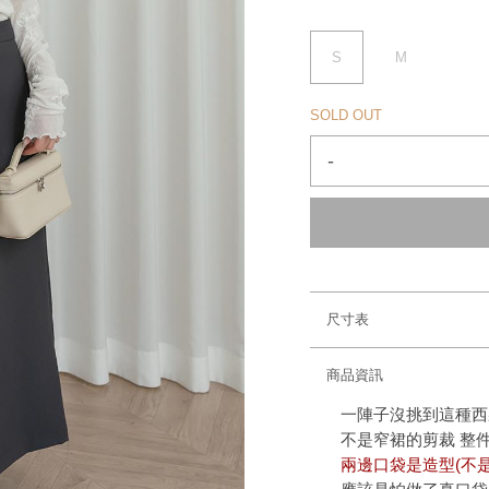
S
M
SOLD OUT
-
尺寸表
商品資訊
一陣子沒挑到這種西
不是窄裙的剪裁 整
兩邊口袋是造型(不是