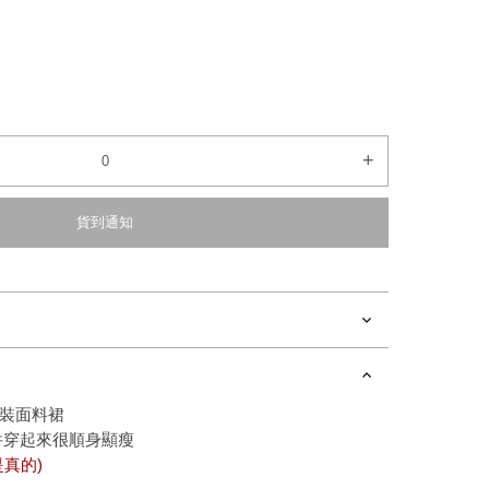
+
貨到通知
裝面料裙
件穿起來很順身顯瘦
真的)