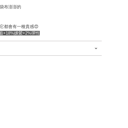
袋布澎澎的
它都會有一種貴感😍
酯+18%嫘縈+2%彈性