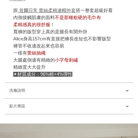
跟
首爾日常 蕾絲柔棉連帽外套
搭一整套超級好看
內側接觸肌膚的面料
不是那種粗硬的毛巾布
柔棉感真的很舒服
！
寬褲的版型穿上真的是腿長有開外掛
Alice身高157cm有直接把褲長改短也不影響版型
褲管不收邊改起來也容易
一樣有
蕾絲抽繩
大腿處側邊有精緻的
小字母刺繡
精緻度大大提升
✦材質成分：96%棉+4%彈性
洗滌說明
影片專區