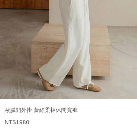
歐膩開外掛 蕾絲柔棉休閒寬褲
NT$1980