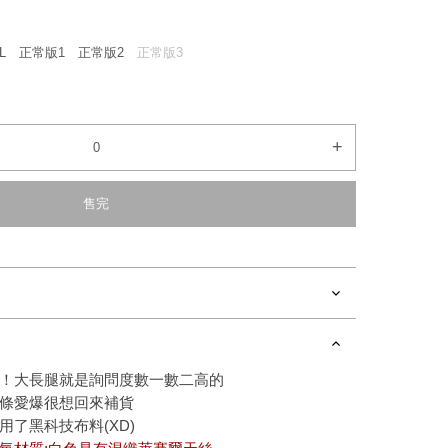
L
正常版1
正常版2
正常版3
+
售完
！大長腿就是詢問度數一數二高的
條愛爆很想回來補貨
了黑科技布料(XD)