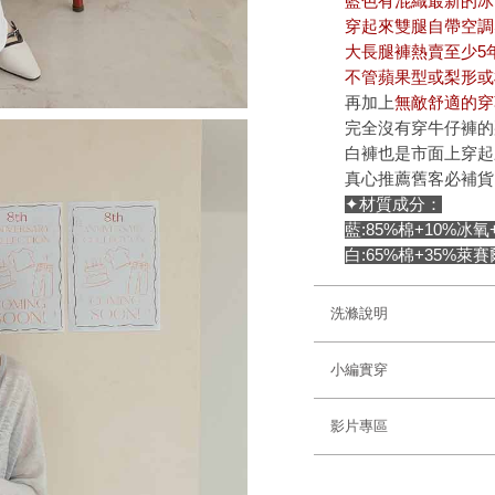
藍色有混織最新的冰
穿起來雙腿自帶空調
大長腿褲熱賣至少5
不管蘋果型或梨形或
再加上
無敵舒適的穿
完全沒有穿牛仔褲的
白褲也是市面上穿起
真心推薦舊客必補貨
✦材質成分：
藍:85%棉+10%冰
白:65%棉+35%萊賽
洗滌說明
小編實穿
影片專區