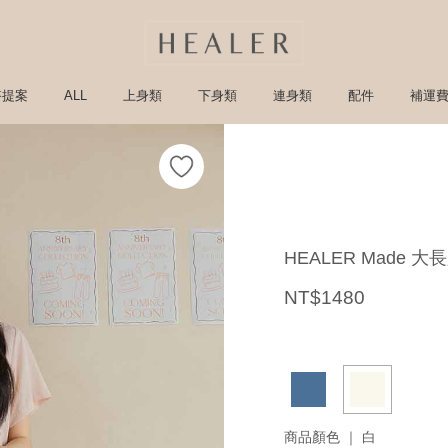
搭提案
ALL
上身類
下身類
連身類
配件
補運
HEALER Made 
NT$1480
商品顏色 ｜
白