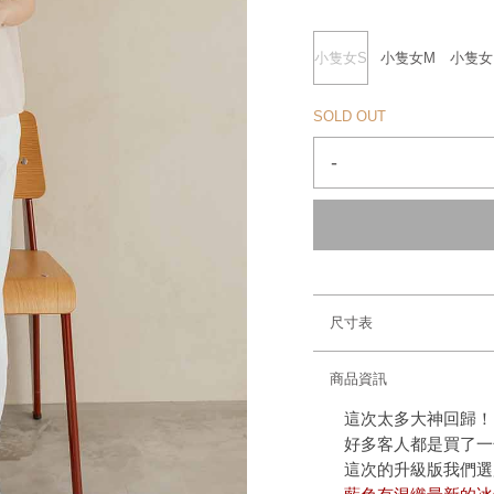
小隻女S
小隻女M
小隻女
SOLD OUT
-
尺寸表
商品資訊
這次太多大神回歸！
好多客人都是買了一
這次的升級版我們選用