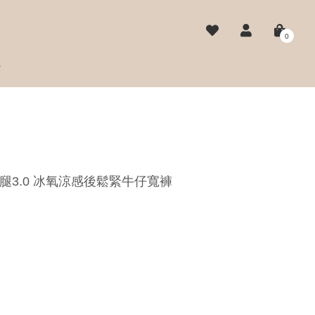
0
費
大長腿3.0 冰氧涼感後鬆緊牛仔寬褲