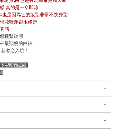
氧材質;白色是有混織萊賽爾天絲
感!真的是一穿即涼
年也是因為它的版型非常不挑身型
棉花糖穿都很修飾
著感
那種緊繃感
來最顯瘦的白褲
 新客必入坑！
氧+5%聚酯纖維
爾