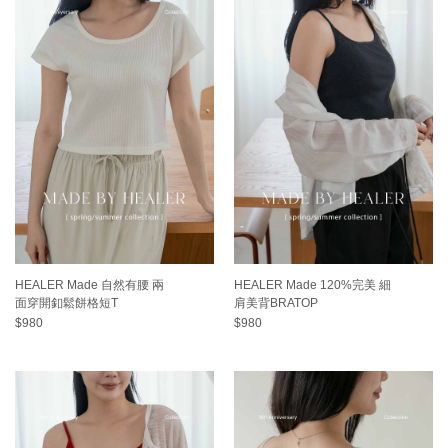
HEALER Made 自然有腰 兩
HEALER Made 120%完美 細
面穿開釦鬆餅格短T
肩美背BRATOP
$980
$980