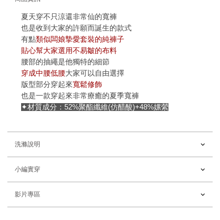
夏天穿不只涼還非常仙的寬褲
也是收到大家的許願而誕生的款式
有點
類似闆娘摯愛套裝的純褲子
貼心幫大家選用不易皺的布料
腰部的抽繩是他獨特的細節
穿成中腰低腰
大家可以自由選擇
版型部分穿起來
寬鬆修飾
也是一款穿起來非常療癒的夏季寬褲
✦材質成分：52%聚酯纖維(仿醋酸)+48%嫘縈
洗滌說明
小編實穿
影片專區