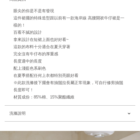
眼尖的你是不是有發現
這件裙擺的特殊造型跟以前有一款海岸線 高腰開衩牛仔裙是一
樣的！
百看不膩的設計
拿來設計在短裙上面也好好看~
這款的布料十分適合在夏天穿著
完全沒有牛仔布的厚重感
長度適中的長度
配上淺藍色系刷色
在夏季搭配任何上衣都特別亮眼好看
※此款洗滌後下擺會有抽鬚拉長屬正常現象，可自行修剪抽鬚
長度即可！
材質成份：85%棉、15%聚酯纖維
洗滌說明