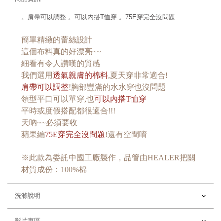
。肩帶可以調整 。可以內搭T恤穿 。75E穿完全沒問題
簡單精緻的蕾絲設計
這個布料真的好漂亮~~
細看有令人讚嘆的質感
我們選用
透氣親膚的棉料
,
夏天穿非常適合
!
肩帶可以調整
!
胸部豐滿的水水穿也沒問題
領型平口可以單穿,也
可以內搭T恤穿
平時或度假搭配都很適合!!!
天吶~~必須要收
蘋果編
75E穿完全沒問題
!
還有空間唷
※此款為委託中國工廠製作，品管由HEALER把關
材質成份
：100%棉
洗滌說明
影片專區