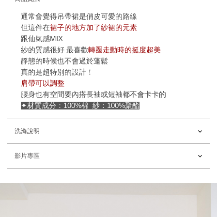
通常會覺得吊帶裙是俏皮可愛的路線
但這件在
裙子的地方加了紗裙的元素
跟仙氣感MIX
紗的質感很好 最喜歡
轉圈走動時的挺度超美
靜態的時候也不會過於蓬鬆
真的是超特別的設計！
肩帶可以調整
腰身也有空間要內搭長袖或短袖都不會卡卡的
✦材質成分：100%棉 紗：100%聚酯
洗滌說明
影片專區