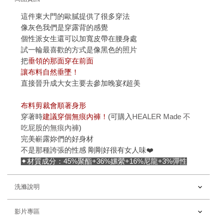
這件東大門的歐膩提供了很多穿法
像灰色我們是穿露背的感覺
個性派女生還可以加寬皮帶在腰身處
試一輪最喜歡的方式是像黑色的照片
把
垂領的那面穿在前面
讓布料自然垂墜！
直接晉升成大女主要去參加晚宴💃超美
布料剪裁會順著身形
穿著時
建議穿個無痕內褲！
(可購入
HEALER Made 不
吃屁股的無痕內褲
)
完美嶄露妳們的好身材
不是那種誇張的性感 剛剛好很有女人味❤️
✦材質成分：45%聚酯+36%嫘縈+16%尼龍+3%彈性
洗滌說明
影片專區