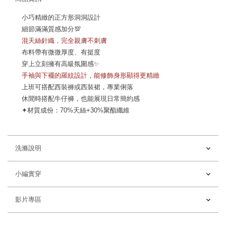
小巧精緻的正方形洞洞設計
細節滿滿質感加分💯
混天絲針織，完全親膚不刺膚
布料帶有微微厚度、有挺度
穿上立刻擁有高級氛圍感✨
手袖與下襬的羅紋設計，能修飾身形顯得更精緻
上班可搭配西裝褲或西裝裙，專業俐落
休閒時搭配牛仔褲，也能展現日常簡約感
✦
材質成份：70%天絲+30%聚酯纖維
洗滌說明
小編實穿
影片專區