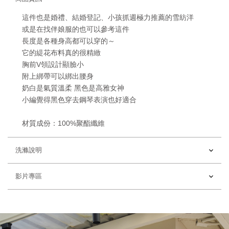
這件也是
婚禮、結婚登記、小孩抓週
極力推薦的雪紡洋
或是在找伴娘服的也可以參考這件
長度是
各種身高都可以穿的～
它的緹花布料真的很精緻
胸前V領設計顯臉小
附上綁帶可以綁出腰身
奶白是氣質溫柔 黑色是高雅女神
小編覺得黑色穿去鋼琴表演也好適合
材質成份：100%聚酯纖維
洗滌說明
影片專區