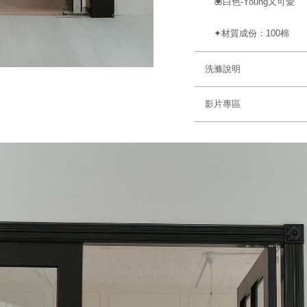
💟白色-Young又可愛
✦材質成份：100棉
洗滌說明
影片專區