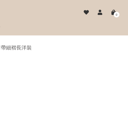
0
費
肩帶細褶長洋裝