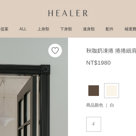
搭提案
ALL
上身類
下身類
連身類
配件
補運
秋咖奶凍捲 捲捲細
NT$1980
商品顏色 ｜
白
F