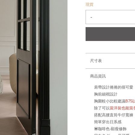
現貨
-
尺寸表
商品資訊
肩帶設計捲捲的很可愛
胸前細褶設計
胸圍較小比較建議
B75
除了可以
當洋裝也能當
搭配高腰直筒牛仔寬褲
簡單穿出日系感
💟咖啡色-顯瘦修飾