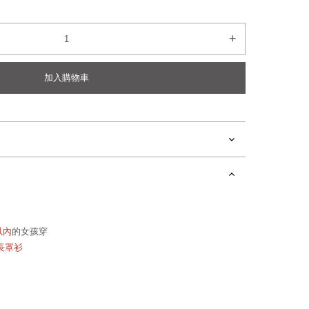
+
加入購物車
以內
的女孩穿
長罩衫